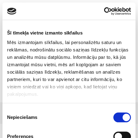
Toggle
navigatio
Šī tīmekļa vietne izmanto sīkfailus
Mēs izmantojam sīkfailus, lai personalizētu saturu un
Uuring: piiriülest digiretsepti
reklāmas, nodrošinātu sociālo saziņas līdzekļu funkcijas
un analizētu mūsu datplūsmu. Informāciju par to, kā jūs
kasutavad peamiselt Soomes
izmantojat mūsu vietni, mēs arī kopīgojam ar saviem
tööl käivad inimesed
sociālās saziņas līdzekļu, reklamēšanas un analīzes
partneriem, kuri to var apvienot ar citu informāciju, ko
viņiem sniedzat vai ko viņi apkopo, kad lietojat viņu
pakalpojumus.
© 2017 Tamro Baltics. All rights reserved |
Privacy
Made by
Piekrišanas
policy
|
Cookie Policy
.
SONARO
Nepieciešams
izvēle
Preferences