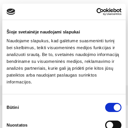
Toggle
navigatio
Šioje svetainėje naudojami slapukai
Naudojame slapukus, kad galėtume suasmeninti turinį
Tamro Celebrates 120th
bei skelbimus, teikti visuomeninės medijos funkcijas ir
analizuoti srautą. Be to, svetainės naudojimo informaciją
Anniversary
bendriname su visuomeninės medijos, reklamavimo ir
analizės partneriais, kurie gali ją pridėti prie kitos jūsų
pateiktos arba naudojant paslaugas surinktos
informacijos.
© 2017 Tamro Baltics. Visos teisės saugomos |
Sukurta
Privatumo politika
|
Slapukų politika.
SONARO
Sutikimo
Būtini
pasirinkimas
Nuostatos