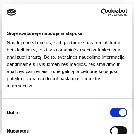
Toggle
navigatio
Šioje svetainėje naudojami slapukai
Naudojame slapukus, kad galėtume suasmeninti turinį
SIA “Tamro” 25 – change and
bei skelbimus, teikti visuomeninės medijos funkcijas ir
analizuoti srautą. Be to, svetainės naudojimo informaciją
growth driven by joint efforts
bendriname su visuomeninės medijos, reklamavimo ir
analizės partneriais, kurie gali ją pridėti prie kitos jūsų
pateiktos arba naudojant paslaugas surinktos
informacijos.
© 2017 Tamro Baltics. Visos teisės saugomos |
Sukurta
Privatumo politika
|
Slapukų politika.
SONARO
Sutikimo
Būtini
pasirinkimas
Nuostatos