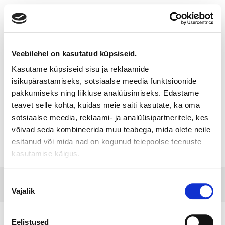
Toggle
navigatio
Veebilehel on kasutatud küpsiseid.
Kasutame küpsiseid sisu ja reklaamide
Vaistinių klientus Lietuvoje
isikupärastamiseks, sotsiaalse meedia funktsioonide
pakkumiseks ning liikluse analüüsimiseks. Edastame
2018 m. geriausiai aptarnavo
teavet selle kohta, kuidas meie saiti kasutate, ka oma
BENU
sotsiaalse meedia, reklaami- ja analüüsipartneritele, kes
võivad seda kombineerida muu teabega, mida olete neile
esitanud või mida nad on kogunud teiepoolse teenuste
kasutamise käigus.
© 2017 Tamro Baltics. All rights reserved |
Privacy
Made by
Nõusoleku
policy
|
Cookie Policy
.
SONARO
Vajalik
valik
Eelistused